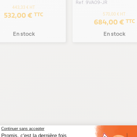
Ref. 9VA09-JR
443,33 €
HT
532,00 €
TTC
570,00 €
HT
684,00 €
TTC
En stock
En stock