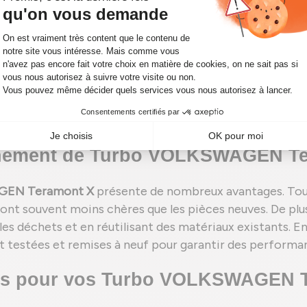
KSWAGEN Teramont X
 pièce essentielle du système de suralimentation du mo
trant dans les cylindres. Ce processus améliore la comb
ion de carburant optimisée. Le turbo est crucial pour
 taille du moteur.
nnement de Turbo VOLKSWAGEN Te
GEN Teramont X
présente de nombreux avantages. Tou
sont souvent moins chères que les pièces neuves. De plu
s déchets et en réutilisant des matériaux existants. En 
testées et remises à neuf pour garantir des performanc
ces pour vos Turbo VOLKSWAGEN 