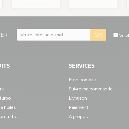
TER
OK
Veui
ITS
SERVICES
Mon compte
rs
Suivre ma commande
 turbo
Livraison
à huiles
Paiement
on turbo
A propos