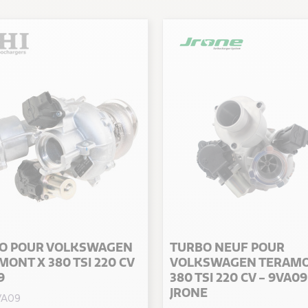
O POUR VOLKSWAGEN
TURBO NEUF POUR
ONT X 380 TSI 220 CV
VOLKSWAGEN TERAMO
9
380 TSI 220 CV - 9VA09
JRONE
VA09