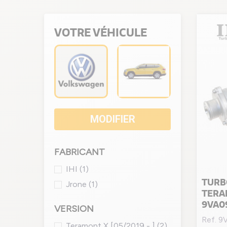
VOTRE VÉHICULE
MODIFIER
FABRICANT
IHI
(1)
TURB
Jrone
(1)
TERAM
9VA0
VERSION
Ref. 9
Teramont X [05/2019 - ]
(2)