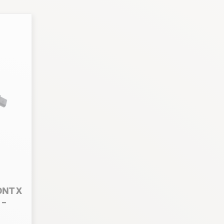
NT X
 -