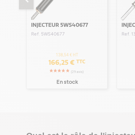
INJECTEUR 5WS40677
INJE
Ref. 5WS40677
Ref. 
138,54 €
HT
166,25 €
TTC
En stock