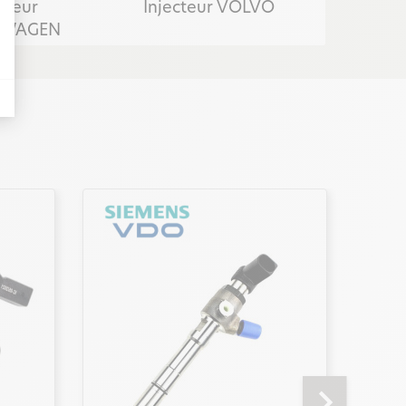
cteur
Injecteur VOLVO
SWAGEN
chevron_right