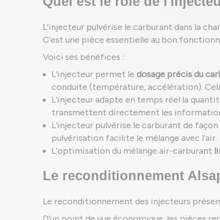
Quel est le rôle de l'inject
L'injecteur pulvérise le carburant dans la ch
C'est une pièce essentielle au bon fonction
Voici ses bénéfices :
L'injecteur permet le
dosage précis du car
conduite (température, accélération). Ce
L'injecteur adapte en temps réel la quanti
transmettent directement les informatio
L'injecteur pulvérise le carburant de faç
pulvérisation facilite le mélange avec l'air.
L'optimisation du mélange air-carburant
l
Le reconditionnement Alsap
Le reconditionnement des injecteurs prése
D'un point de vue économique, les pièces r