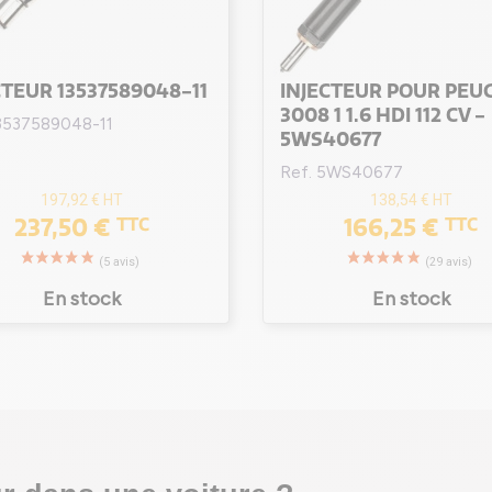
CTEUR 13537589048-11
INJECTEUR POUR PEU
3008 1 1.6 HDI 112 CV -
13537589048-11
5WS40677
Ref. 5WS40677
197,92 €
HT
138,54 €
HT
237,50 €
166,25 €
TTC
TTC
En stock
En stock