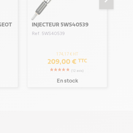
GEOT
INJECTEUR 5WS40539
INJ
VOL
Ref. 5WS40539
/ 6C1
5WS
Ref.
174,17 €
HT
209,00 €
TTC
En stock