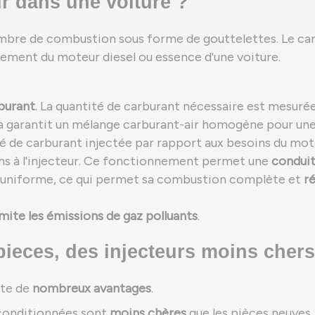
eur dans une voiture ?
ambre de combustion sous forme de gouttelettes. Le carbu
nement du moteur diesel ou essence d'une voiture.
burant
. La quantité de carburant nécessaire est mesur
la garantit un mélange carburant-air homogène pour un
té de carburant injectée par rapport aux besoins du mot
ns à l'injecteur. Ce fonctionnement permet une
conduit
on uniforme, ce qui permet sa combustion complète et
r
imite les émissions de gaz polluants
.
ieces, des injecteurs moins chers
nte de
nombreux avantages
.
econditionnées sont
moins chères
que les pièces neuves.