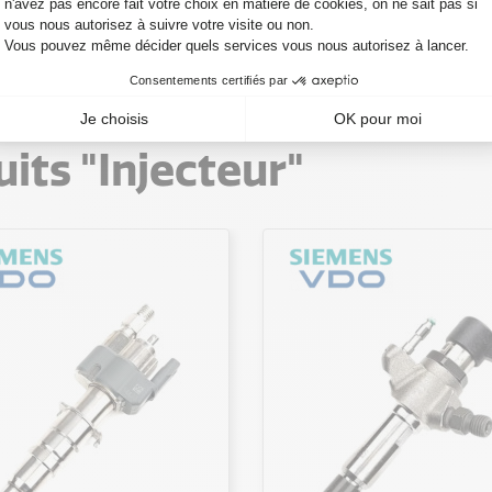
r SUZUKI
Injecteur TOYOTA
Inje
VOLK
its "Injecteur"