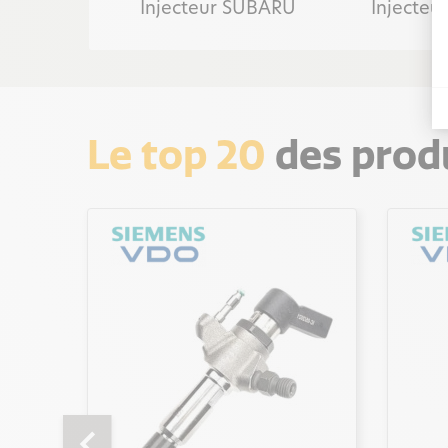
Injecteur SUBARU
Injecteu
Le top 20
des produ
chevron_left