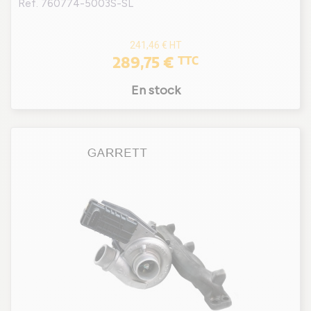
Ref. 760774-5003S-SL
241,46 €
HT
289,75 €
TTC
En stock