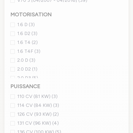
V70 3 [04/2007 - 04/2016]
(39)
MOTORISATION
1.6 D
(3)
1.6 D2
(3)
1.6 T4
(2)
1.6 T4F
(3)
2.0 D
(3)
2.0 D2
(1)
2.0 D3
(5)
PUISSANCE
2.0 D4
(1)
2.0 T
(2)
110 CV (81 KW)
(3)
2.0 T5
(3)
114 CV (84 KW)
(3)
2.3 T
(3)
126 CV (93 KW)
(2)
2.3 T5
(4)
131 CV (96 KW)
(4)
2.4 D
(10)
136 CV (100 KW)
(5)