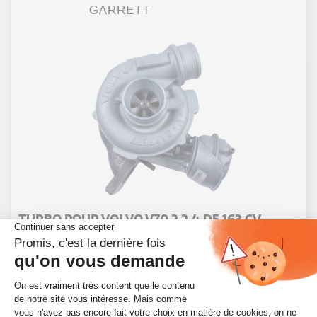
TURBO POUR VOLVO V70 2 2.4 D5 163 CV
723167-5008S
Ref. 723167-5008S
300,83 €
HT
361,00 €
TTC