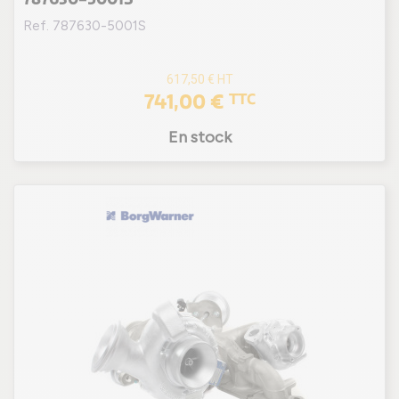
Ref. 787630-5001S
617,50 €
HT
741,00 €
TTC
En stock