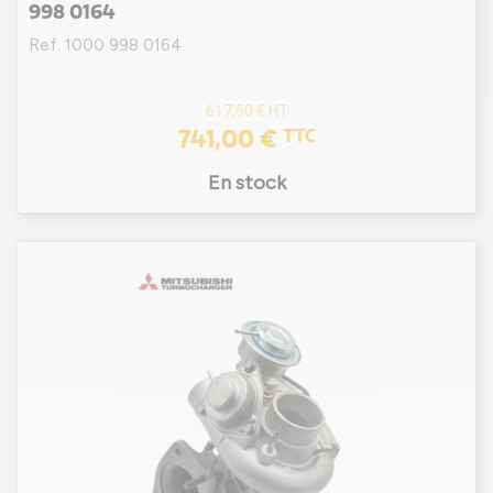
998 0164
Ref. 1000 998 0164
617,50 €
HT
741,00 €
TTC
En stock