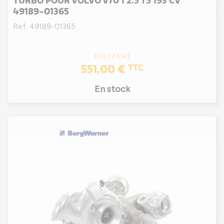
TURBO POUR VOLVO V70 1 2.5 T5 193 CV
49189-01365
Ref. 49189-01365
459,17 €
HT
551,00 €
TTC
En stock