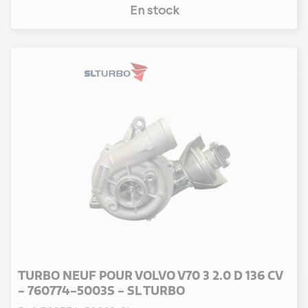
D 5244 T4
(6)
En stock
D 5244 T7
(2)
D 5244 T10
(1)
D 5244 T11 / D 5244 T15
(1)
D 5244 T12
(1)
D 5244 T13 / D 5244 T8
(1)
D 5244 T14
(2)
D 5244 T17
(1)
D 5244 T19 / D 5244 T5
(2)
D5244T10
(1)
D5244T11 / T15
(1)
D5252T
(1)
TURBO NEUF POUR VOLVO V70 3 2.0 D 136 CV
- 760774-5003S - SL TURBO