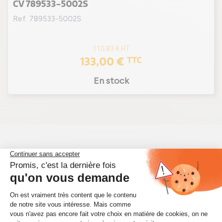
CV 789533-5002S
Ref. 789533-5002S
110,83 €
HT
133,00 €
TTC
En stock
Qu'est ce que Kit chra
CHEVROLET Cruze
Le
Kit chra CHEVROLET Cruze
est une pièce
essentielle du turbocompresseur de votre
véhicule. Il comprend le cœur du turbo, c'est-à-dire