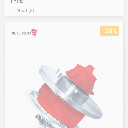
TYPE
Neuf
(2)
-20%