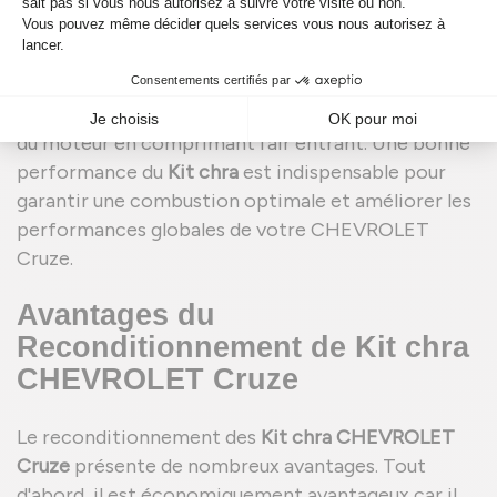
l'ensemble des composants internes tels que le
rotor, les roulements et les joints. Ce kit joue un
rôle crucial dans le bon fonctionnement du
moteur en augmentant la puissance et l'efficacité
du moteur en comprimant l'air entrant. Une bonne
performance du
Kit chra
est indispensable pour
garantir une combustion optimale et améliorer les
performances globales de votre CHEVROLET
Cruze.
Avantages du
(1 avis
Reconditionnement de Kit chra
CHEVROLET Cruze
Le reconditionnement des
Kit chra CHEVROLET
Cruze
présente de nombreux avantages. Tout
d'abord, il est économiquement avantageux car il