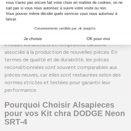
SRT-4
offre de nombreux avantages. Tout d'abord,
il est beaucoup plus économique que l'achat d'une
pièce neuve, ce qui permet de réaliser des
économies substantielles. De plus, le
reconditionnement est une option écologique, car
il réduit les déchets et l'empreinte carbone
associée à la production de nouvelles pièces. En
termes de qualité et de durabilité, les pièces
reconditionnées sont souvent comparables aux
pièces neuves, car elles sont restaurées selon des
normes strictes et testées pour garantir leur
performance.
Pourquoi Choisir Alsapieces
pour vos Kit chra DODGE Neon
SRT-4