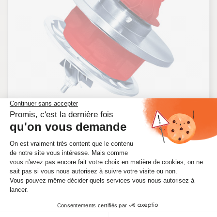
KIT CHRA POUR ISUZU RODEO 3.0 TD 131 CV
VIEK
Ref. VIEK
190,00 €
HT
228,00 €
TTC