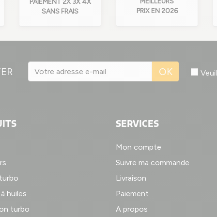
MEILLEURS
PAIEMENT 2X 3X 4X
PRIX EN 2026
SANS FRAIS
TER
OK
Veui
ITS
SERVICES
Mon compte
rs
Suivre ma commande
 turbo
Livraison
à huiles
Paiement
on turbo
A propos