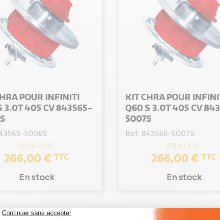
CHRA POUR INFINITI
KIT CHRA POUR INFINI
S 3.0T 405 CV 843565-
Q60 S 3.0T 405 CV 84
S
5007S
843565-5006S
Ref. 843566-5007S
221,67 €
HT
221,67 €
HT
266,00 €
266,00 €
TTC
TTC
En stock
En stock