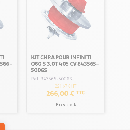
TI
KIT CHRA POUR INFINITI
3566-
Q60 S 3.0T 405 CV 843565-
5006S
Ref. 843565-5006S
221,67 €
HT
266,00 €
TTC
En stock