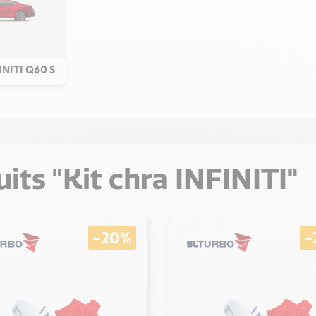
FINITI Q60 S
its "Kit chra INFINITI"
-20%
-