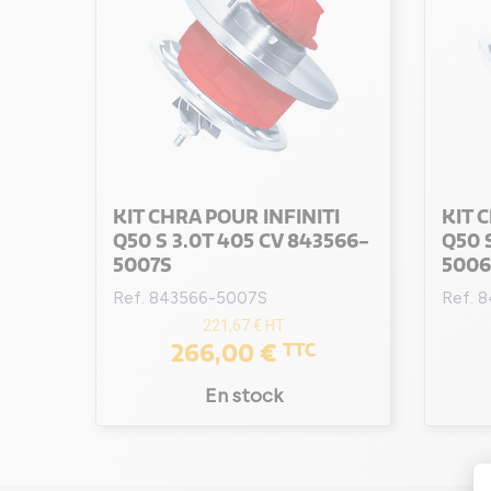
KIT CHRA POUR INFINITI
KIT 
Q50 S 3.0T 405 CV 843566-
Q50 
5007S
5006
Ref. 843566-5007S
Ref. 
221,67 €
HT
266,00 €
TTC
En stock