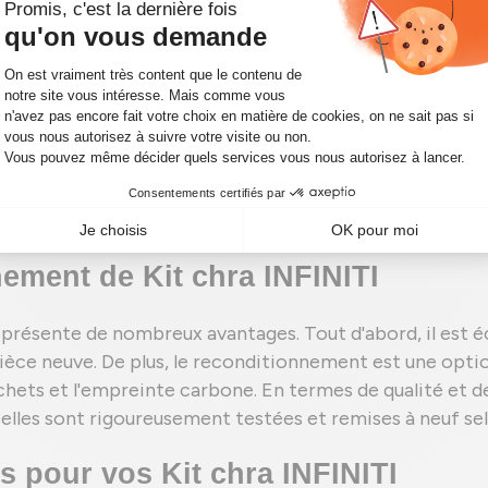
NITI
e du turbocompresseur de votre véhicule. Il comprend le
 de turbine et de compresseur, ainsi que les paliers. Le 
entrant, ce qui permet une meilleure combustion du car
 du moteur, garantissant une conduite fluide et réactive
ement de Kit chra INFINITI
présente de nombreux avantages. Tout d'abord, il est 
èce neuve. De plus, le reconditionnement est une option
chets et l'empreinte carbone. En termes de qualité et de
elles sont rigoureusement testées et remises à neuf se
s pour vos Kit chra INFINITI