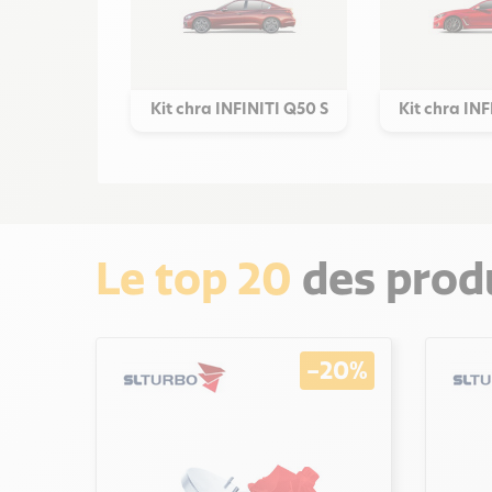
Kit chra INFINITI Q50 S
Kit chra IN
Le top 20
des produ
-20%