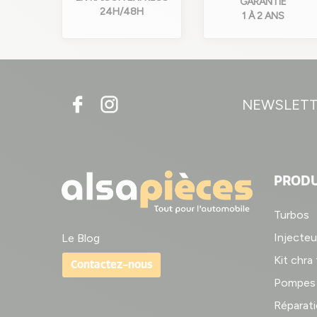
GARANTIE
24H/48H
1 À 2 ANS
NEWSLET
PRODU
Turbos
Injecteu
Le Blog
Kit chra
Contactez-nous
Pompes 
Réparati