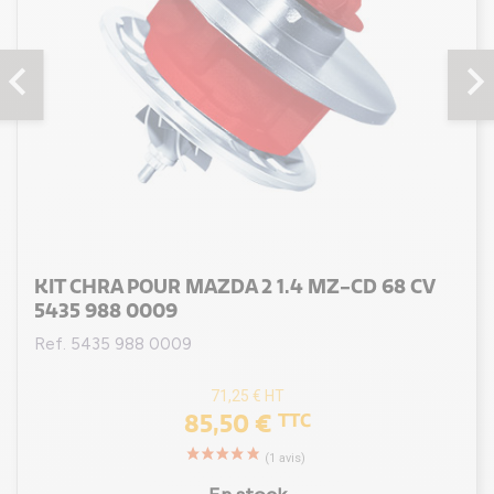
evron_left
chevron_rig
KIT CHRA POUR MAZDA 2 1.4 MZ-CD 68 CV
5435 988 0009
Ref. 5435 988 0009
71,25 €
HT
85,50 €
TTC