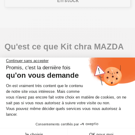
En stock
Qu'est ce que Kit chra MAZDA
Le
Kit chra MAZDA
est une pièce essentielle du
turbocompresseur de votre véhicule. Il s'agit du
cœur du turbo, comprenant le rotor, les
roulements et les joints. Cette pièce joue un rôle
crucial dans l'optimisation des performances du
moteur en augmentant la puissance et l'efficacité
énergétique. Un Kit chra en bon état est
indispensable pour garantir une combustion
optimale et une meilleure réponse de
l'accélérateur, ce qui se traduit par une conduite