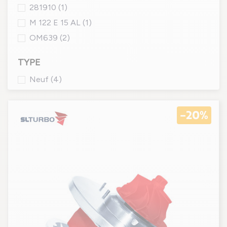
281910
(1)
M 122 E 15 AL
(1)
OM639
(2)
TYPE
Neuf
(4)
-20%