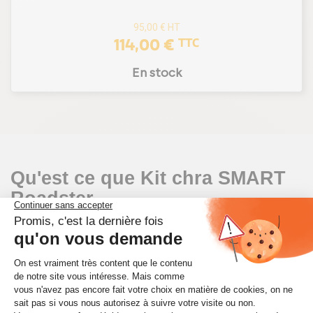
95,00 €
HT
114,00 €
TTC
En stock
Qu'est ce que Kit chra SMART
Roadster
Le
Kit chra SMART Roadster
est une pièce
essentielle du turbocompresseur de votre
véhicule. Il comprend le cœur du turbo, c'est-à-dire
l'ensemble des composants internes tels que le
rotor, les paliers et les joints. Ce kit joue un rôle