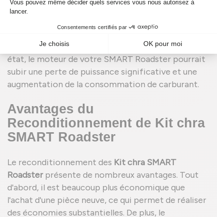
crucial dans le bon fonctionnement du moteur en
augmentant la pression d'air dans les cylindres, ce
qui améliore la combustion et, par conséquent, les
performances du moteur. Sans un kit chra en bon
état, le moteur de votre SMART Roadster pourrait
subir une perte de puissance significative et une
augmentation de la consommation de carburant.
Avantages du
Reconditionnement de Kit chra
SMART Roadster
Le reconditionnement des
Kit chra SMART
Roadster
présente de nombreux avantages. Tout
d'abord, il est beaucoup plus économique que
l'achat d'une pièce neuve, ce qui permet de réaliser
des économies substantielles. De plus, le