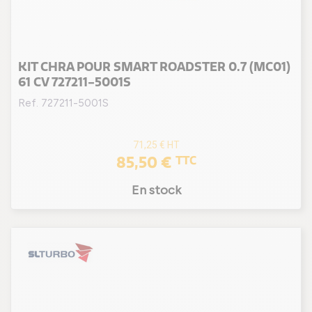
KIT CHRA POUR SMART ROADSTER 0.7 (MC01)
61 CV 727211-5001S
Ref. 727211-5001S
71,25 €
HT
85,50 €
TTC
En stock