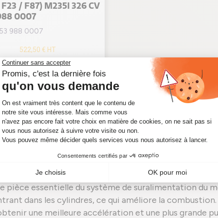
/ F23 / F87) M235I 326 CV
988 0007
853 988 0007
522,50 €
HT
627,00 €
TTC
En stock
M235i (F22 / F23 / F87)
e pièce essentielle du système de suralimentation du m
trant dans les cylindres, ce qui améliore la combustion.
btenir une meilleure accélération et une plus grande pu