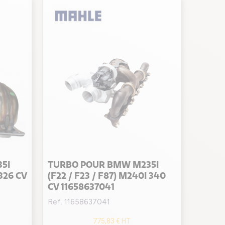
5I
TURBO POUR BMW M235I
 326 CV
(F22 / F23 / F87) M240I 340
CV 11658637041
Ref. 11658637041
775,83 €
HT