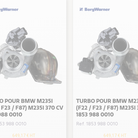
O POUR BMW M235I
TURBO POUR BMW M23
/ F23 / F87) M235I 370 CV
(F22 / F23 / F87) M235I
988 0010
1853 988 0010
853 988 0010
Ref. 1853 988 0010
649,17 €
HT
649,17 €
HT