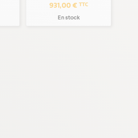
931,00 €
TTC
En stock