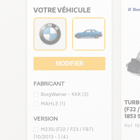
VOTRE VÉHICULE
MODIFIER
FABRICANT
BorgWarner - KKK
(3)
TURB
MAHLE
(1)
(F22 
1853 
VERSION
Ref. 1
M235i (F22 / F23 / F87)
[10/2013 - ]
(4)