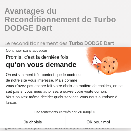
Avantages du
Reconditionnement de Turbo
DODGE Dart
Le reconditionnement des
Turbo DODGE Dart
présente de nombreux avantages. Tout d'abord, il
est économiquement avantageux, car les pièces
reconditionnées sont souvent moins chères que
les pièces neuves tout en offrant une qualité
comparable. De plus, le reconditionnement est une
option écologique, car il permet de réutiliser des
composants existants, réduisant ainsi les déchets
et l'empreinte carbone. En termes de qualité et de
durabilité, les pièces reconditionnées sont
rigoureusement testées et remises à neuf pour
garantir des performances optimales, souvent