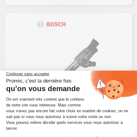
INJECTEUR POUR JAGUAR F-PACE 2.0 SD4 241
CV - 0445110700
Ref. 0445110700