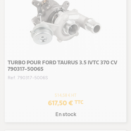
TURBO POUR FORD TAURUS 3.5 IVTC 370 CV
790317-5006S
Ref. 790317-5006S
514,58 €
HT
617,50 €
TTC
En stock