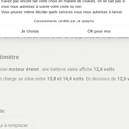
noncent
un alternateur qui lâche doucement
, sans passer par l
 la santé de votre circuit
 contrôler l’état de votre circuit de charge avec un simple
multi
timètre
sion
moteur éteint
: une batterie saine affiche
12,6 volts
.
n charge se situe entre
13,8 et 14,4 volts
. En dessous de
12,5 
ic
ur à remplacer