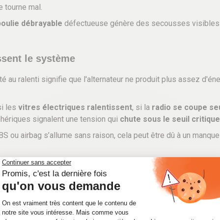
 tourne mal.
poulie débrayable
défectueuse génère des secousses visibles su
issent le système
ité au ralenti signifie que l'alternateur ne produit plus assez d'én
si les
vitres électriques ralentissent
, si la
radio se coupe se
hériques signalent une tension qui
chute sous le seuil critique
ABS ou airbag s’allume sans raison, cela peut être dû à un manque 
ord