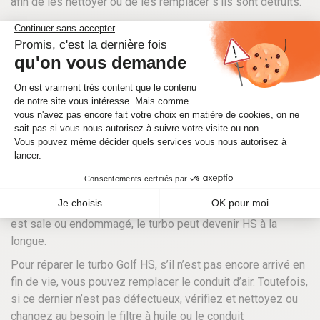
afin de les nettoyer ou de les remplacer s’ils sont détruits.
Le véhicule manque de
puissance durant les phases
d’accélération
Lorsque le turbo Golf est HS, on peut observer une
diminution ou un manque de puissance du moteur. Cela se
produit durant les phases d’accélération qui sont des
moments où le turbo est véritablement sollicité. Ce
symptôme a généralement pour origine une mauvaise ou
une faible lubrification du turbo. Aussi, lorsque le filtre à air
est sale ou endommagé, le turbo peut devenir HS à la
longue.
Pour réparer le turbo Golf HS, s’il n’est pas encore arrivé en
fin de vie, vous pouvez remplacer le conduit d’air. Toutefois,
si ce dernier n’est pas défectueux, vérifiez et nettoyez ou
changez au besoin le filtre à huile ou le conduit