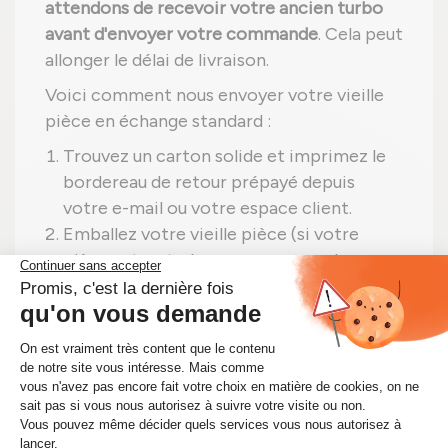
attendons de recevoir votre ancien turbo
avant d'envoyer votre commande
. Cela peut
allonger le délai de livraison.
Voici comment nous envoyer votre vieille
pièce en échange standard :
Trouvez un carton solide et imprimez le
bordereau de retour prépayé depuis
votre e-mail ou votre espace client.
Emballez votre vieille pièce (si votre
pièce est un turbo, assurez-vous de
protéger le boîtier électronique) et
mettez-la dans le carton.
Fermez le carton et collez le bordereau
de retour sur le dessus.
Déposez le colis dans le bureau de Poste
le plus proche (la liste des bureaux
disponibles se trouve
ici
). Il n'y a pas de