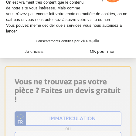
dont vous avez besoin.
Alors n'attendez plus ! Si vous avez besoin
d'un kit CHRA 810944-5005S pour Dart 1.4
T-Jet 162 CV (119 KW), commandez-le dès
maintenant sur Alsapièces.
Vous ne trouvez pas votre
pièce ? Faites un devis gratuit
!
OU