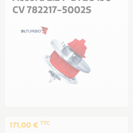
CV 782217-5002S
TTC
171,00 €