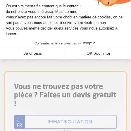
(110 KW) dont vous avez besoin.
Ne perdez plus de temps ! Si vous avez
besoin d'un cartouche CHRA 782217-
5002S pour Accord 2.2 i-DTEC 150 CV (110
KW), procurez-vous-le immédiatement sur
Alsapièces.
Vous ne trouvez pas votre
pièce ? Faites un devis gratuit
!