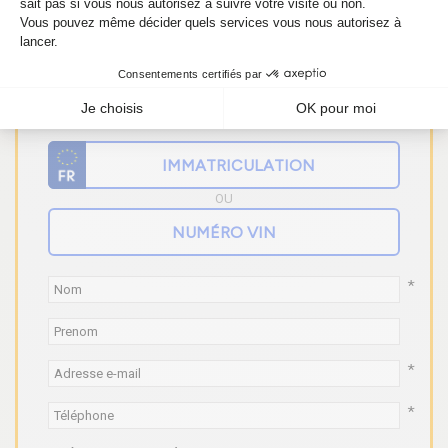
Vous ne trouvez pas votre
pièce ? Faites un devis gratuit
!
OU
*
*
*