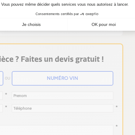
besoin d'un kit turbo 708847-5002S,
ièces.
èce ? Faites un devis gratuit !
OU
*
*
*
*