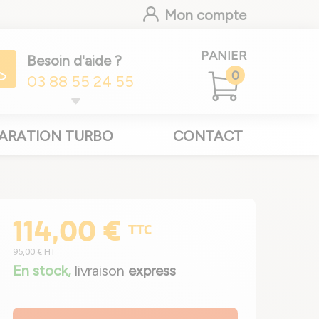
Mon compte
PANIER
Besoin d'aide ?
0
03 88 55 24 55
ARATION TURBO
CONTACT
114,00 €
TTC
95,00 €
HT
En stock,
livraison
express