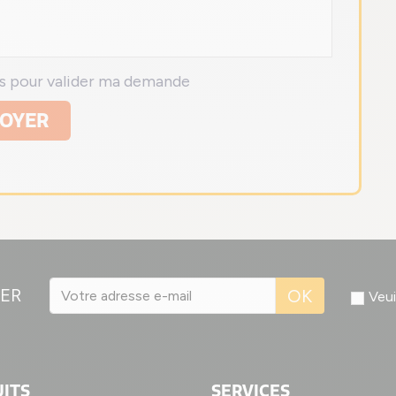
ns pour valider ma demande
OYER
ER
OK
Veui
ITS
SERVICES