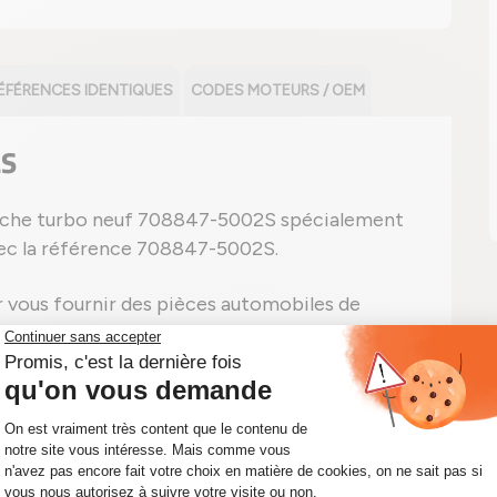
ÉFÉRENCES IDENTIQUES
CODES MOTEURS / OEM
2S
touche turbo neuf 708847-5002S spécialement
vec la référence 708847-5002S.
vous fournir des pièces automobiles de
avons à quel point il est important d'avoir un
tre turbo portant la référence 708847-5002S,
s vous fournir rapidement le kit turbo dont