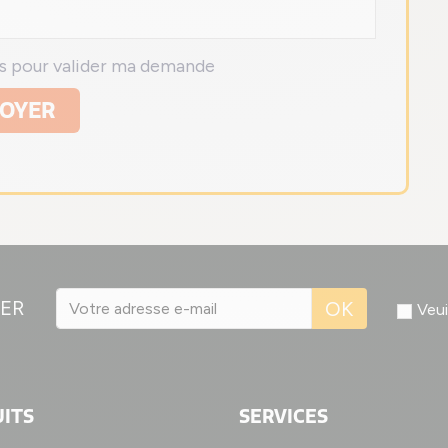
ns pour valider ma demande
OYER
ER
OK
Veui
ITS
SERVICES