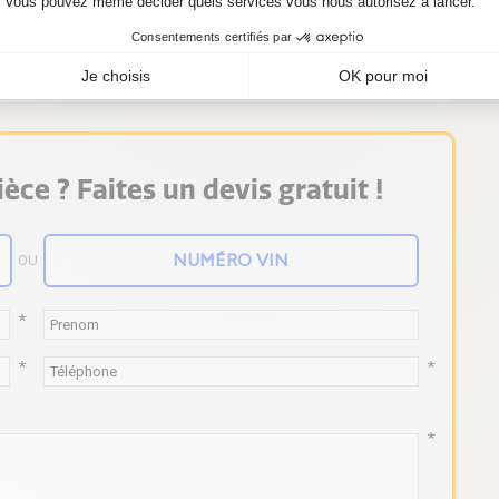
it CHRA 710812-5002S, achetez-le sans hésiter
èce ? Faites un devis gratuit !
OU
*
*
*
*