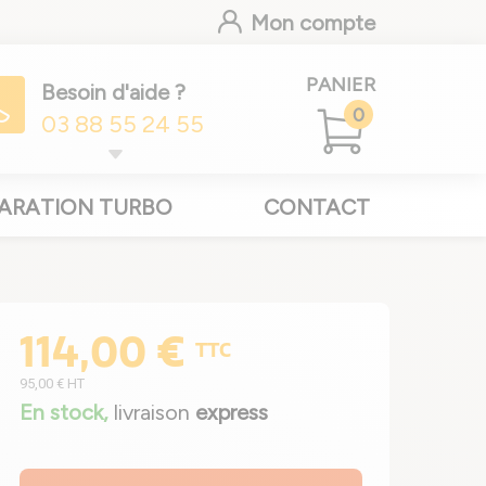
Mon compte
PANIER
Besoin d'aide ?
0
03 88 55 24 55
ARATION TURBO
CONTACT
114,00 €
TTC
95,00 €
HT
En stock,
livraison
express