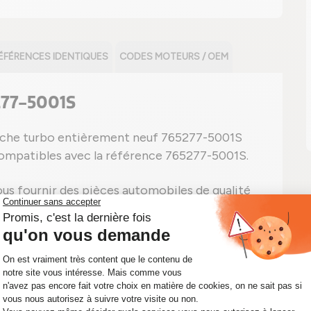
ÉFÉRENCES IDENTIQUES
CODES MOTEURS / OEM
277-5001S
ouche turbo entièrement neuf 765277-5001S
compatibles avec la référence 765277-5001S.
us fournir des pièces automobiles de qualité
uel point il est important d'avoir une voiture
rbocompresseur portant la référence 765277-
urnir rapidement le kit turbo qu'il vous faut.