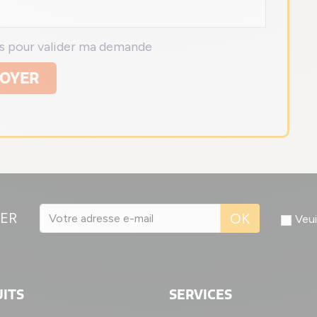
ns pour valider ma demande
OYER
ER
OK
Veui
ITS
SERVICES