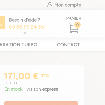
Mon compte
PANIER
Besoin d'aide ?
0
03 88 55 24 55
ARATION TURBO
CONTACT
171,00 €
TTC
142,50 €
HT
En stock,
livraison
express