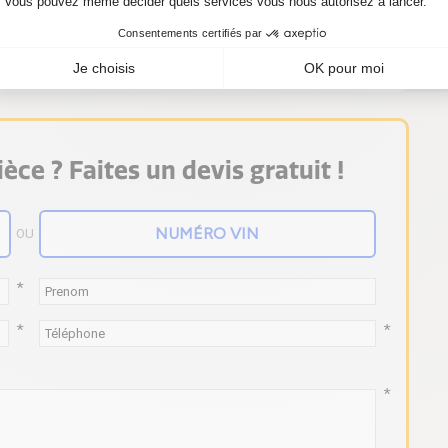
it turbo 765277-5001S, procurez-vous-le
èce ? Faites un devis gratuit !
OU
*
*
*
*