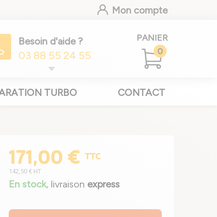
Mon compte
PANIER
Besoin d'aide ?
0
03 88 55 24 55
ARATION TURBO
CONTACT
171,00 €
TTC
142,50 €
HT
En stock,
livraison
express