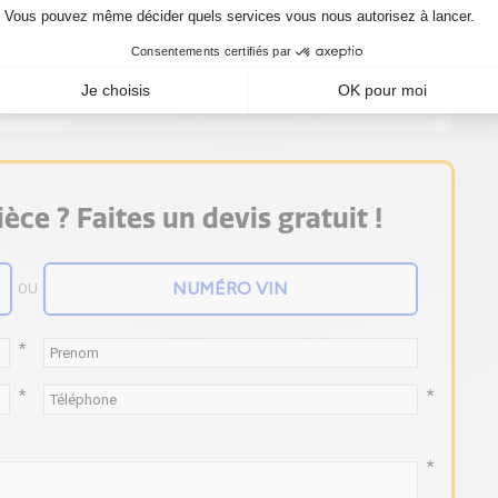
besoin d'un kit CHRA 5316 988 6709, procurez-
èce ? Faites un devis gratuit !
OU
*
*
*
*