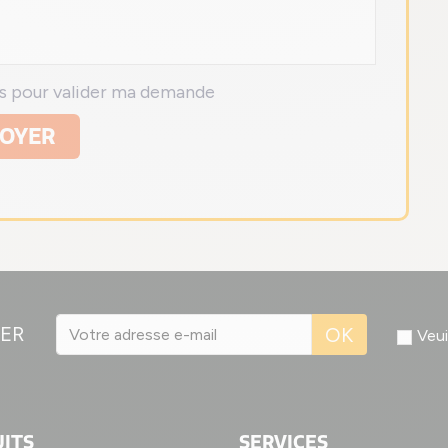
ns pour valider ma demande
OYER
ER
OK
Veui
ITS
SERVICES