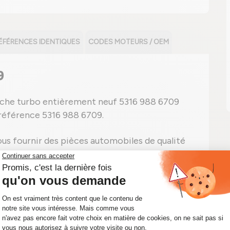
ÉFÉRENCES IDENTIQUES
CODES MOTEURS / OEM
9
ouche turbo entièrement neuf 5316 988 6709
 référence 5316 988 6709.
us fournir des pièces automobiles de qualité
 à quel point il est important d'avoir une
compresseur portant la référence 5316 988
ble immédiatement le kit CHRA dont vous avez