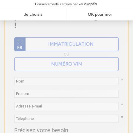
Vous ne trouvez pas votre
pièce ? Faites un devis gratuit
!
OU
*
*
*
Précisez votre besoin