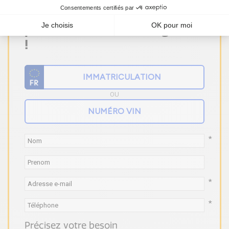
Vous ne trouvez pas votre
pièce ? Faites un devis gratuit
!
OU
*
*
*
Précisez votre besoin