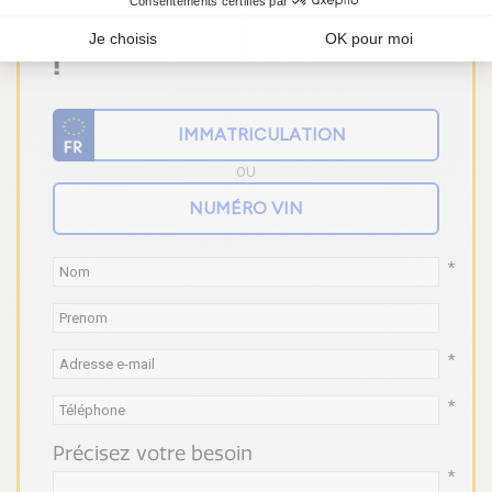
Vous ne trouvez pas votre
pièce ? Faites un devis gratuit
!
OU
*
*
*
Précisez votre besoin
*