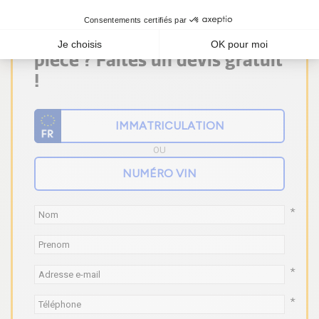
Vous ne trouvez pas votre
pièce ? Faites un devis gratuit
!
OU
*
*
*