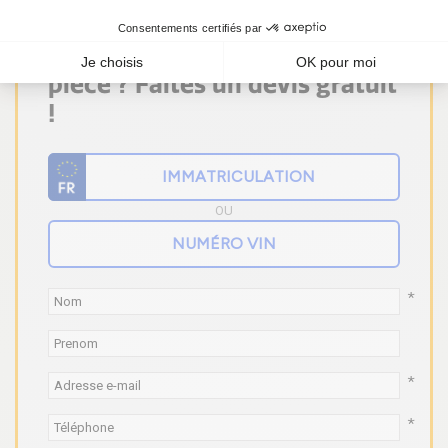
Vous ne trouvez pas votre
pièce ? Faites un devis gratuit
!
OU
*
*
*