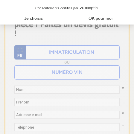
Vous ne trouvez pas votre
pièce ? Faites un devis gratuit
!
OU
*
*
*