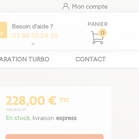
Mon compte
PANIER
Besoin d'aide ?
0
03 88 55 24 55
ARATION TURBO
CONTACT
228,00 €
TTC
190,00 €
HT
En stock,
livraison
express