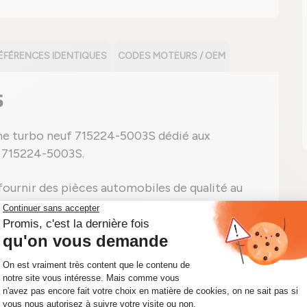
ÉFÉRENCES IDENTIQUES
CODES MOTEURS / OEM
S
che turbo neuf 715224-5003S dédié aux
e 715224-5003S.
urnir des pièces automobiles de qualité au
el point il est important d'avoir une voiture
tre turbo portant la référence 715224-5003S,
 immédiatement le kit turbo adapté à votre