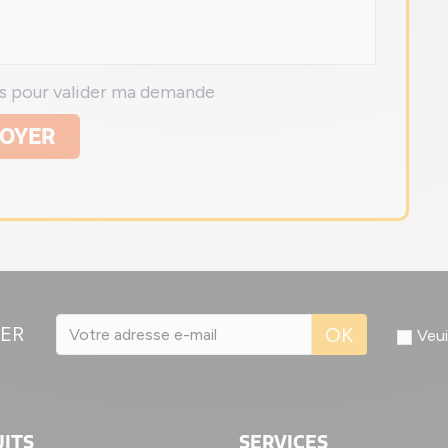
ns pour valider ma demande
OYER
ER
OK
Veui
ITS
SERVICES