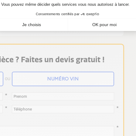
oin d'un kit turbo 715224-5003S, achetez-le
èce ? Faites un devis gratuit !
OU
*
*
*
*