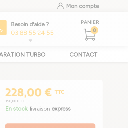
Mon compte
PANIER
Besoin d'aide ?
0
03 88 55 24 55
ARATION TURBO
CONTACT
228,00 €
TTC
190,00 €
HT
En stock,
livraison
express