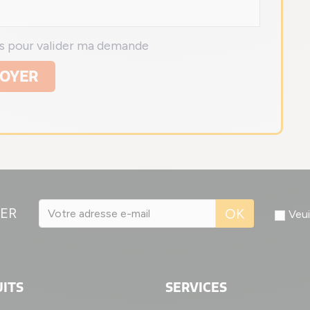
ns pour valider ma demande
OYER
ER
OK
Veui
ITS
SERVICES