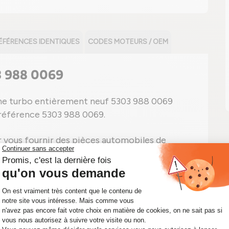
ÉFÉRENCES IDENTIQUES
CODES MOTEURS / OEM
3 988 0069
che turbo entièrement neuf 5303 988 0069
 référence 5303 988 0069.
vous fournir des pièces automobiles de
conscients à quel point il est important d'avoir
portant la référence 5303 988 0069, soyez sûr
nt le cartouche CHRA dont vous avez besoin.