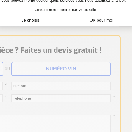
 besoin d'un cartouche CHRA 5303 988 0069,
èce ? Faites un devis gratuit !
OU
*
*
*
*