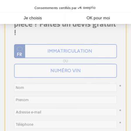
Vous ne trouvez pas votre
pièce ? Faites un devis gratuit
!
OU
*
*
*