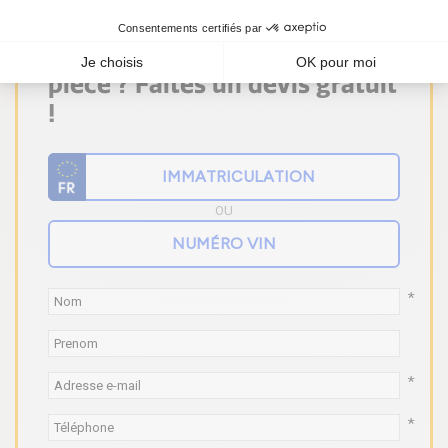
Vous ne trouvez pas votre
pièce ? Faites un devis gratuit
!
OU
*
*
*