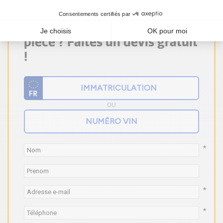
Vous ne trouvez pas votre
pièce ? Faites un devis gratuit
!
OU
*
*
*