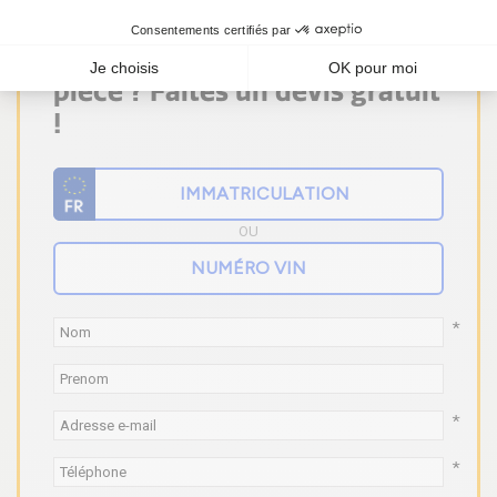
Vous ne trouvez pas votre
pièce ? Faites un devis gratuit
!
OU
*
*
*