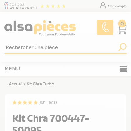
Mon compte
0
MENU
Accueil
>
Kit Chra Turbo
(sur 1 avis)
Kit Chra 700447-
5009S