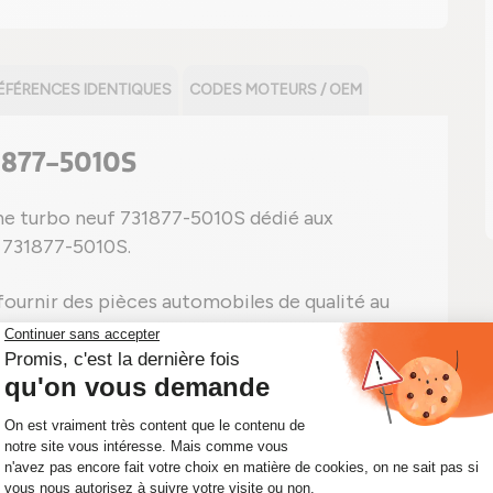
ÉFÉRENCES IDENTIQUES
CODES MOTEURS / OEM
31877-5010S
he turbo neuf 731877-5010S dédié aux
e 731877-5010S.
urnir des pièces automobiles de qualité au
nt il est important d'avoir un véhicule toujours
tre turbocompresseur portant la référence
uvons vous fournir rapidement le kit turbo