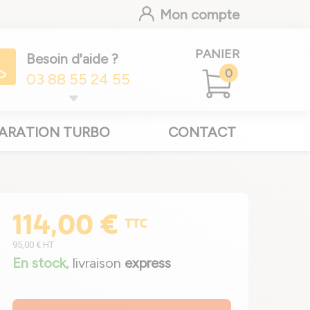
Mon compte
PANIER
Besoin d'aide ?
0
03 88 55 24 55
ARATION TURBO
CONTACT
114,00 €
TTC
95,00 €
HT
En stock,
livraison
express