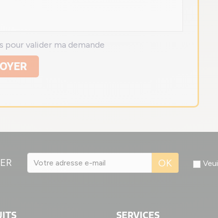
ns pour valider ma demande
OYER
ER
OK
Veui
ITS
SERVICES