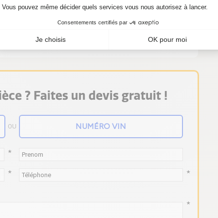
esoin d'un kit turbo 731877-5010S, achetez-le
èce ? Faites un devis gratuit !
OU
*
*
*
*