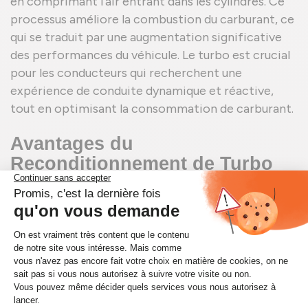
en comprimant l'air entrant dans les cylindres. Ce
processus améliore la combustion du carburant, ce
qui se traduit par une augmentation significative
des performances du véhicule. Le turbo est crucial
pour les conducteurs qui recherchent une
expérience de conduite dynamique et réactive,
tout en optimisant la consommation de carburant.
Avantages du
Reconditionnement de Turbo
AUDI S5
Le reconditionnement des
Turbo AUDI S5
offre de
nombreux avantages. D'un point de vue
économique, les pièces reconditionnées sont
souvent beaucoup moins chères que les pièces
neuves, tout en offrant une qualité et une