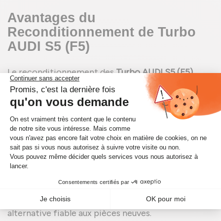
Avantages du
Reconditionnement de Turbo
AUDI S5 (F5)
Le reconditionnement des
Turbo AUDI S5 (F5)
présente de nombreux avantages. Tout d'abord, il
est économiquement avantageux, car les pièces
reconditionnées sont souvent moins chères que
les pièces neuves tout en offrant une qualité
comparable. De plus, le reconditionnement est une
option écologique, car il permet de réduire les
déchets et de prolonger la durée de vie des
composants existants. Les pièces reconditionnées
sont rigoureusement testées pour garantir leur
durabilité et leur performance, ce qui en fait une
alternative fiable aux pièces neuves.