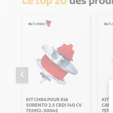
Le top 20
des produ
20%
chevron_left
KIT CHRA POUR KIA
KIT 
 CV
SORENTO 2.5 CRDI 140 CV
CARE
733952-5004S
7578