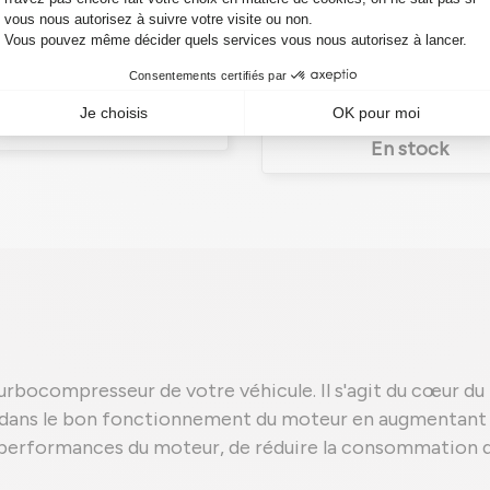
757886-5005S
Ref. 49173-02412
95,00 €
HT
71,25 €
HT
114,00 €
85,50 €
TTC
TTC
En stock
En stock
turbocompresseur de votre véhicule. Il s'agit du cœur du
al dans le bon fonctionnement du moteur en augmentant l
 performances du moteur, de réduire la consommation d