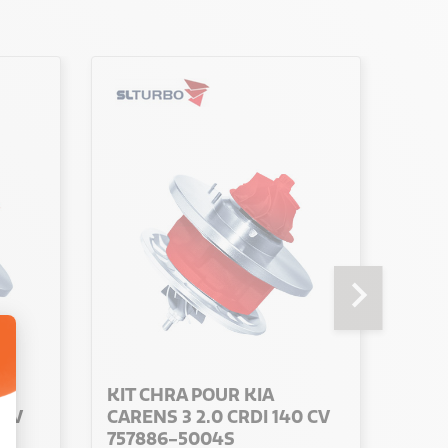
chevron_right
KIT CHRA POUR KIA
KIT 
 CV
CARENS 3 2.0 CRDI 140 CV
CARE
757886-5004S
819