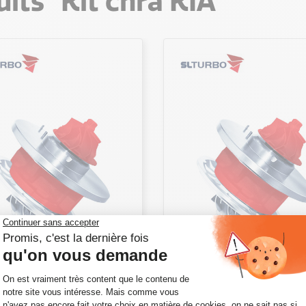
its "Kit chra KIA"
CHRA POUR KIA
KIT CHRA POUR KIA
NS 2 2.0 CRDI 140 CV
CARENS 2 2.0 CRDI 113
86-5005S
49173-02412