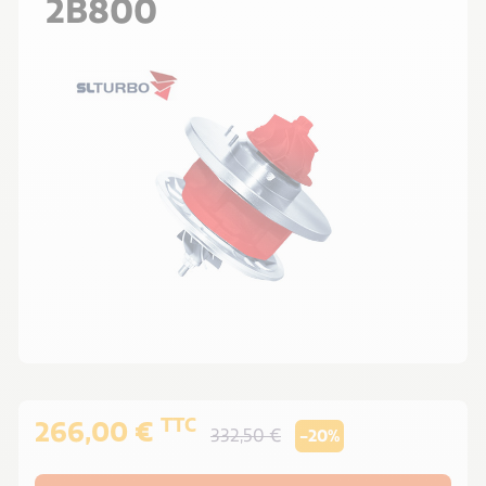
2B800
TTC
266,00 €
332,50 €
-20%