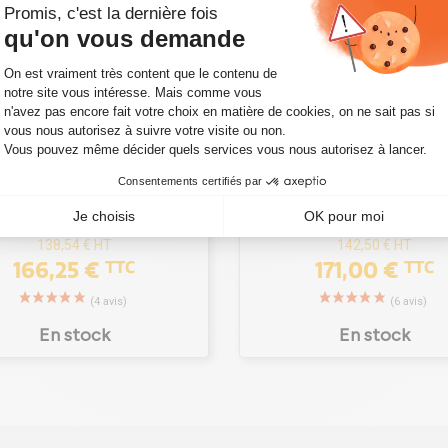
CTEUR POUR NISSAN
INJECTEUR POUR NIS
AI 1 1.5 DCI 110 CV -
JUKE 1.5 DCI 110 CV -
40536
A2C59507596
5WS40536
Ref. A2C59507596
138,54 €
HT
142,50 €
HT
166,25 €
171,00 €
TTC
TTC
En stock
En stock