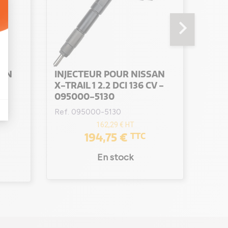
chevron_right
SAN
INJECTEUR POUR NISSAN
INJ
X-TRAIL 1 2.2 DCI 136 CV -
X-TRA
095000-5130
095
Ref. 095000-5130
Ref.
162,29 €
HT
194,75 €
TTC
En stock