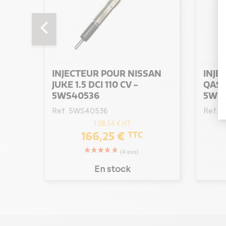
chevron_left
AN
INJECTEUR POUR NISSAN
INJE
 CV -
JUKE 1.5 DCI 110 CV -
QASHQ
5WS40536
5WS
Ref. 5WS40536
Ref. 
138,54 €
HT
166,25 €
TTC
En stock