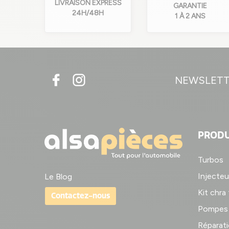
LIVRAISON EXPRESS
GARANTIE
24H/48H
1 À 2 ANS
NEWSLET
PRODU
(4 avis
Turbos
Injecteu
Le Blog
Kit chra
Contactez-nous
Pompes 
Réparati