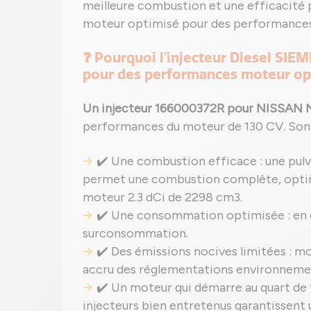
meilleure combustion et une efficacité 
moteur optimisé pour des performances
❓ Pourquoi l'injecteur Diesel SI
pour des performances moteur op
Un injecteur 166000372R pour NISSAN
performances du moteur de 130 CV. Son é
✔️ Une combustion efficace : une pulv
permet une combustion complète, optimi
moteur 2.3 dCi de 2298 cm3.
✔️ Une consommation optimisée : en éva
surconsommation.
✔️ Des émissions nocives limitées : m
accru des réglementations environneme
✔️ Un moteur qui démarre au quart de 
injecteurs bien entretenus garantissent 