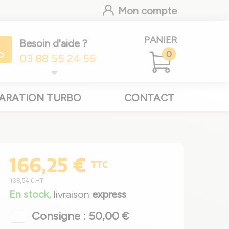
Mon compte
PANIER
Besoin d'aide ?
0
03 88 55 24 55
ARATION TURBO
CONTACT
166,25 €
TTC
138,54 €
HT
En stock,
livraison
express
Consigne : 50,00 €