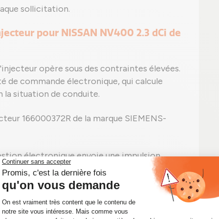
que sollicitation.
injecteur pour NISSAN NV400 2.3 dCi de
'injecteur opère sous des contraintes élevées.
té de commande électronique, qui calcule
n la situation de conduite.
jecteur 166000372R de la marque SIEMENS-
estion électronique envoie une impulsion
ection.
 signal, un solénoïde déplace l'aiguille,
sion extrême, le carburant est injecté sous