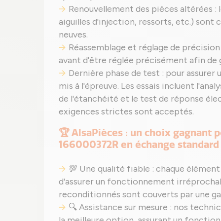
Renouvellement des pièces altérées :
aiguilles d'injection, ressorts, etc.) s
neuves.
Réassemblage et réglage de précision 
avant d'être réglée précisément afin de
Dernière phase de test : pour assurer
mis à l'épreuve. Les essais incluent l'anal
de l'étanchéité et le test de réponse éle
exigences strictes sont acceptés.
🏆 AlsaPièces : un choix gagnant p
166000372R en échange standard 
💯 Une qualité fiable : chaque élément
d'assurer un fonctionnement irréproch
reconditionnés sont couverts par une ga
🔍 Assistance sur mesure : nos techni
la meilleure option, assurant un fonctio