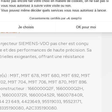
ylindre via des buses calibrées.
ection est terminée, l'aiguille se referme et
e solution performante pour une NISSAN
urd'hui ?
injecteur SIEMENS-VDO pas cher est conçu
e et des performances de haute précision. Sa
rielles exigeantes, offrant une résistance
nte(s) : M9T, M9T 678, M9T 680, M9T 692, M9T
702, M9T 704, M9T 706, M9T 870, M9T 896.
 constructeur : 1660000Q2F, 1660000Q2H,
 166000372R, 166000452R, 166007840R,
4 23 649, 4423649, 95519033, 95523171,
C3335190080, A2C335190080.