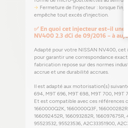
forme de micro-gouttelettes au sein du c
Fermeture de l'injecteur : lorsque l'inj
empêche tout excès d'injection.
✅ En quoi cet injecteur est-il un
NV400 2.3 dCi de 09/2016 - à aujo
Adapté pour votre NISSAN NV400, cet 
pour garantir une correspondance exact
fabrication repose sur des normes indust
accrue et une durabilité accrues.
Il est adapté aux motorisation(s) suiva
694, M9T 696, M9T 698, M9T 700, M9T 
Et est compatible avec ces références
1660000Q2K, 1660000Q3F, 166000282R,
166092452R, 166093282R, 166097675R, 4
95523532, 95523536, A2C33351900, A2