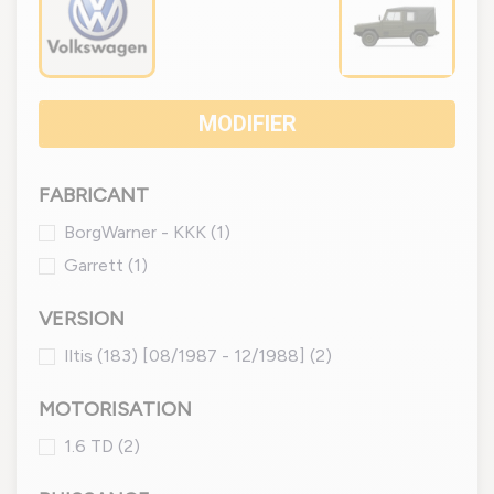
MODIFIER
FABRICANT
BorgWarner - KKK
(1)
Garrett
(1)
VERSION
Iltis (183) [08/1987 - 12/1988]
(2)
MOTORISATION
1.6 TD
(2)