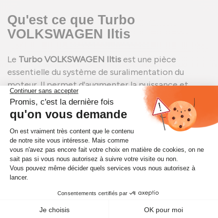
Qu'est ce que Turbo
VOLKSWAGEN Iltis
Le
Turbo VOLKSWAGEN Iltis
est une pièce
essentielle du système de suralimentation du
moteur. Il permet d'augmenter la puissance et
l'efficacité du moteur en comprimant l'air entrant
dans les cylindres. Cette compression permet une
meilleure combustion du carburant, ce qui se
traduit par une augmentation significative des
performances du véhicule. Le turbo est crucial
pour le bon fonctionnement du moteur, car il
améliore non seulement la puissance, mais aussi
l'économie de carburant et la réduction des
émissions polluantes.