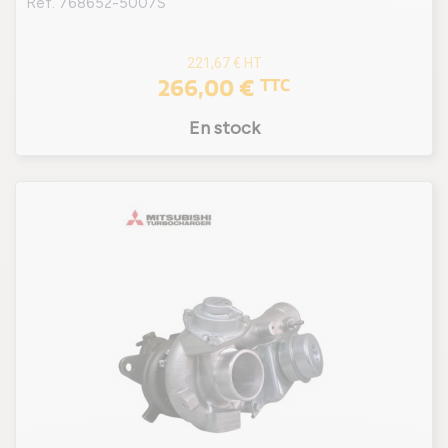
Ref. 768652-5007S
221,67 €
HT
266,00 €
TTC
En stock