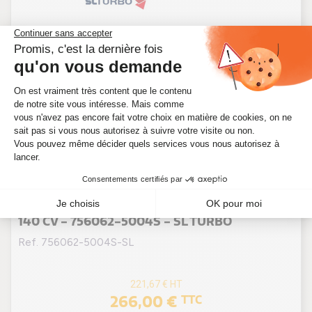
TURBO NEUF POUR DODGE CALIBER 2.0 CRD
140 CV - 756062-5004S - SL TURBO
Ref. 756062-5004S-SL
221,67 €
HT
266,00 €
TTC