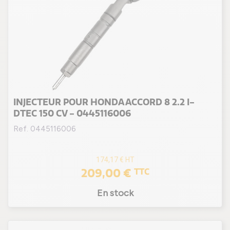
INJECTEUR POUR HONDA ACCORD 8 2.2 I-
DTEC 150 CV - 0445116006
Ref. 0445116006
174,17 €
HT
209,00 €
TTC
En stock
(1 avis