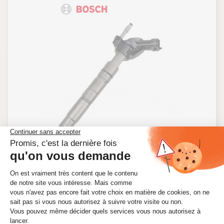
INJECTEUR POUR HONDA ACCORD 8 2.2 I-
DTEC 180 CV - 0445116006
Ref. 0445116006
174,17 €
HT