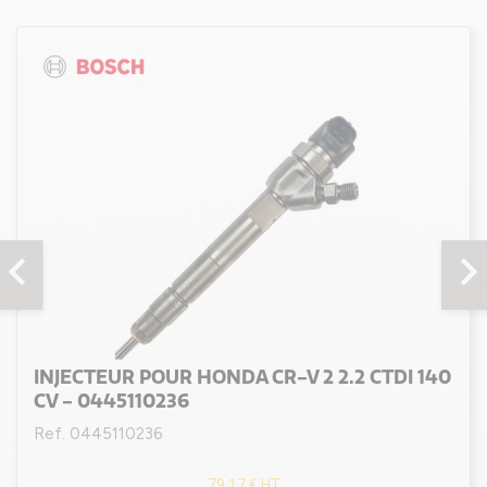
evron_left
chevron_rig
INJECTEUR POUR HONDA CR-V 2 2.2 CTDI 140
CV - 0445110236
Ref. 0445110236
79,17 €
HT