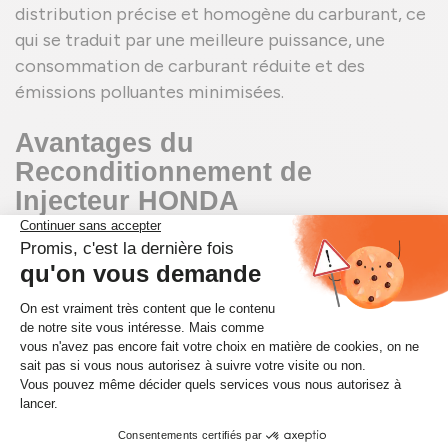
distribution précise et homogène du carburant, ce
qui se traduit par une meilleure puissance, une
consommation de carburant réduite et des
émissions polluantes minimisées.
Avantages du
Reconditionnement de
Injecteur HONDA
Le reconditionnement des
Injecteurs HONDA
présente de nombreux avantages. Tout d'abord, il
est économiquement avantageux, car les pièces
reconditionnées sont souvent moins chères que
les pièces neuves tout en offrant une qualité
comparable. De plus, le reconditionnement est une
option écologique, car il permet de réutiliser des
composants existants, réduisant ainsi les déchets