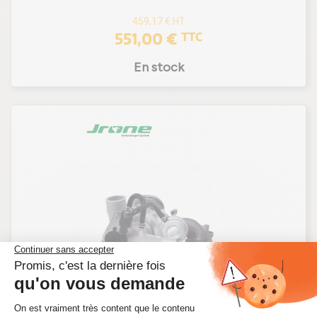
459,17 €
HT
551,00 €
TTC
En stock