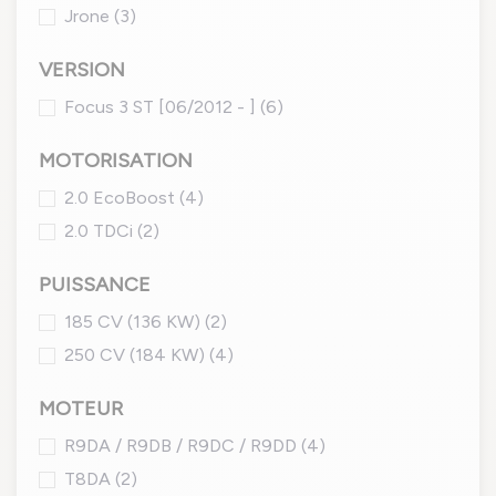
Jrone
(3)
VERSION
Focus 3 ST [06/2012 - ]
(6)
MOTORISATION
2.0 EcoBoost
(4)
2.0 TDCi
(2)
PUISSANCE
185 CV (136 KW)
(2)
250 CV (184 KW)
(4)
MOTEUR
R9DA / R9DB / R9DC / R9DD
(4)
T8DA
(2)