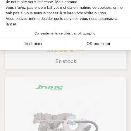
TURBO NEUF POUR FORD FOCUS 3 ST 2.0
ECOBOOST 250 CV - 5303 998 0507 - JRONE
Ref. 5303 998 0507-JR
443,33 €
HT
532,00 €
TTC
En stock