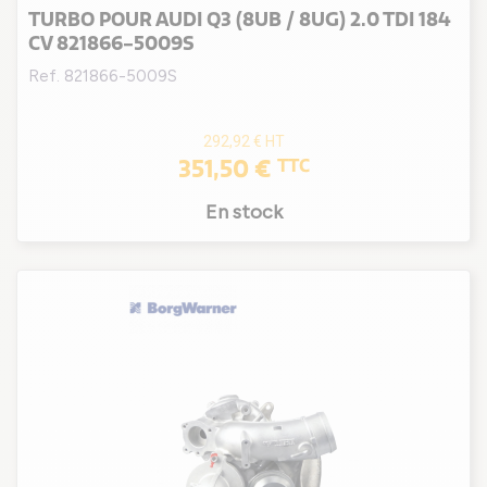
TURBO POUR AUDI Q3 (8UB / 8UG) 2.0 TDI 184
CV 821866-5009S
Ref. 821866-5009S
292,92 €
HT
351,50 €
TTC
En stock