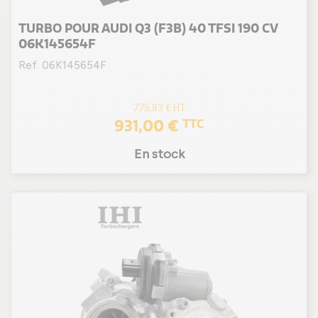
TURBO POUR AUDI Q3 (F3B) 40 TFSI 190 CV
06K145654F
Ref. 06K145654F
775,83 €
HT
931,00 €
TTC
En stock