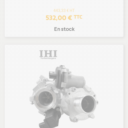
443,33 €
HT
532,00 €
TTC
En stock
(1 avis