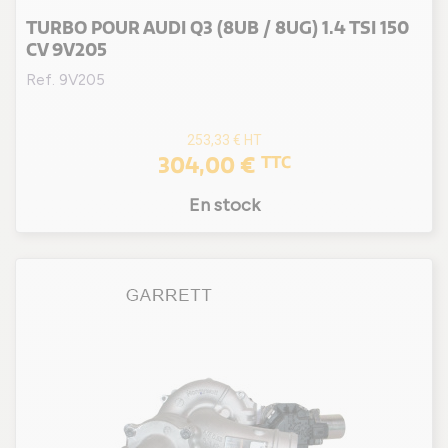
TURBO POUR AUDI Q3 (8UB / 8UG) 1.4 TSI 150
CV 9V205
Ref. 9V205
253,33 €
HT
304,00 €
TTC
En stock