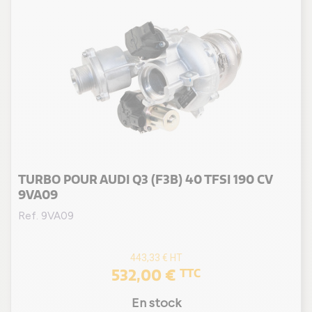
(1 avis
TURBO POUR AUDI Q3 (F3B) 40 TFSI 190 CV
9VA09
Ref. 9VA09
443,33 €
HT
532,00 €
TTC
En stock