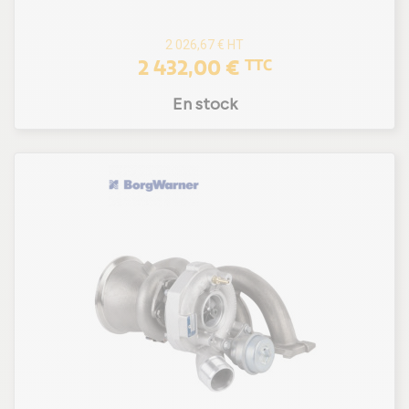
2 026,67 €
HT
2 432,00 €
TTC
En stock