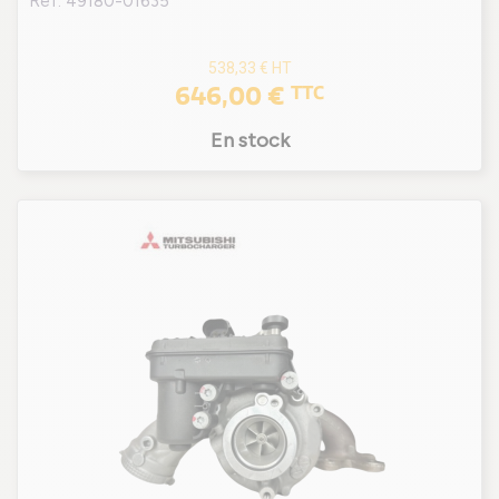
Ref. 49180-01635
538,33 €
HT
646,00 €
TTC
En stock