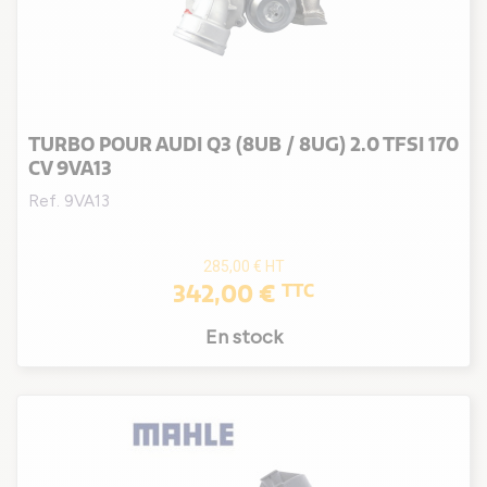
TURBO POUR AUDI Q3 (8UB / 8UG) 2.0 TFSI 170
CV 9VA13
Ref. 9VA13
285,00 €
HT
342,00 €
TTC
En stock