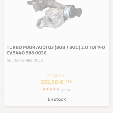
CZGB
(1)
DADA / DPCA
(1)
DFGA / DTSA / DTSB
(4)
DFHA
(4)
DFYA
(2)
DKTA
(2)
TURBO POUR AUDI Q3 (8UB / 8UG) 2.0 TDI 140
DKTC
(4)
CV 5440 988 0036
DPCA
(1)
Ref. 5440 988 0036
277,08 €
HT
332,50 €
TTC
En stock