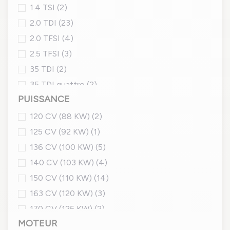
1.4 TSI
(2)
2.0 TDI
(23)
2.0 TFSI
(4)
2.5 TFSI
(3)
35 TDI
(2)
35 TDI quattro
(2)
PUISSANCE
35 TFSI
(2)
35 TFSI Mild Hybrid
(2)
120 CV (88 KW)
(2)
40 TDI
(4)
125 CV (92 KW)
(1)
40 TFSI
(4)
136 CV (100 KW)
(5)
45 TFSI
(2)
140 CV (103 KW)
(4)
150 CV (110 KW)
(14)
163 CV (120 KW)
(3)
170 CV (125 KW)
(2)
MOTEUR
177 CV (130 KW)
(3)