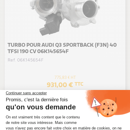
TURBO POUR AUDI Q3 SPORTBACK (F3N) 40
TFSI 190 CV 06K145654F
Ref. 06K145654F
775,83 €
HT
931,00 €
TTC
En stock