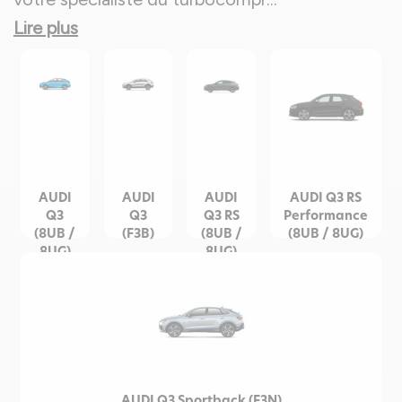
Lire plus
AUDI
AUDI
AUDI
AUDI Q3 RS
Q3
Q3
Q3 RS
Performance
(8UB /
(F3B)
(8UB /
(8UB / 8UG)
8UG)
8UG)
AUDI Q3 Sportback (F3N)